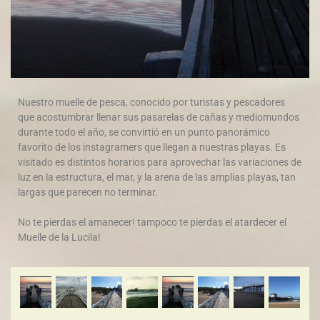
Nuestro muelle de pesca, conocido por turistas y pescadores
que acostumbrar llenar sus pasarelas de cañas y mediomundos
durante todo el año, se convirtió en un punto panorámico
favorito de los instagramers que llegan a nuestras playas. Es
visitado es distintos horarios para aprovechar las variaciones de
luz en la estructura, el mar, y la arena de las amplias playas, tan
largas que parecen no terminar.
No te pierdas el amanecer! tampoco te pierdas el atardecer el
Muelle de la Lucila!