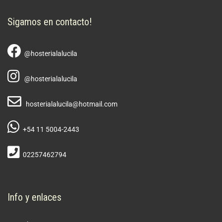
Sigamos en contacto!
@hosterialalucila
@hosterialalucila
hosterialalucila@hotmail.com
+54 11 5004-2443
02257462794
Info y enlaces